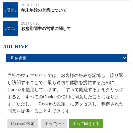
2024.12.17
年末年始の営業について
2024.07.26
お盆期間中の営業に関して
ARCHIVE
当社のウェブサイトでは、お客様の好みを記憶し、繰り返
し訪問することで、最も適切な体験を提供するために
Cookieを使用しています。「すべて同意する」をクリック
すると、すべてのCookieの使用に同意したことになりま
す。ただし、「Cookieの設定」にアクセスし、制御された
同意を提供することもできます。
〒712-8058
倉敷市水島東常盤町1-16 1F
TEL：
086-444-7772
/ FAX：086-444-7781
Cookieの設定
すべて拒否
すべて同意する
Cppyright © 2019 Kurashiki Mizushima Lions Club. All rights res