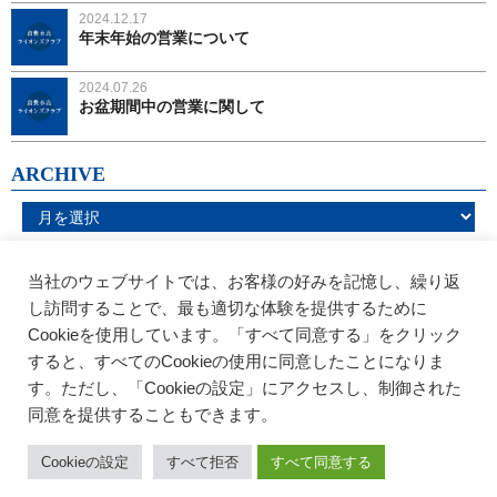
2024.12.17
年末年始の営業について
2024.07.26
お盆期間中の営業に関して
ARCHIVE
当社のウェブサイトでは、お客様の好みを記憶し、繰り返
し訪問することで、最も適切な体験を提供するために
Cookieを使用しています。「すべて同意する」をクリック
すると、すべてのCookieの使用に同意したことになりま
す。ただし、「Cookieの設定」にアクセスし、制御された
同意を提供することもできます。
〒712-8058
倉敷市水島東常盤町1-16 1F
TEL：
086-444-7772
/ FAX：086-444-7781
Cookieの設定
すべて拒否
すべて同意する
Cppyright © 2019 Kurashiki Mizushima Lions Club. All rights res